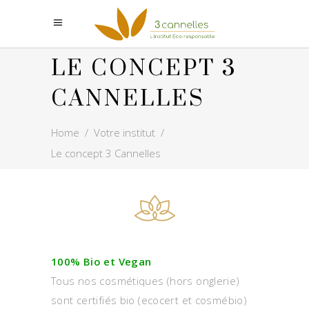
LE CONCEPT 3
CANNELLES
Home
/
Votre institut
/
Le concept 3 Cannelles
100% Bio et Vegan
Tous nos cosmétiques (hors onglerie)
sont certifiés bio (ecocert et cosmébio)