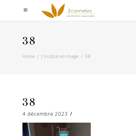
38
Home
/
L'institut en image
/
38
38
4 décembre 2023